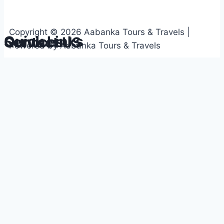
Copyright © 2026 Aabanka Tours & Travels |
Quick Links
Services
Contact US
Powered by Aabanka Tours & Travels