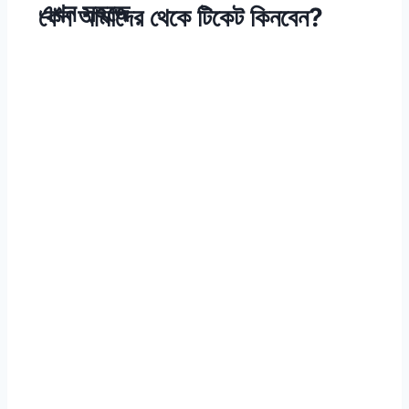
এখন সহজে
কেন আমাদের থেকে টিকেট কিনবেন?