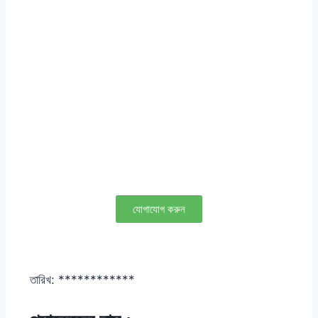
যোগাযোগ করুন
তারিখ: ************