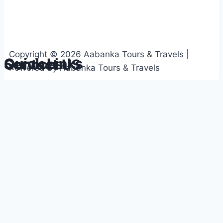
Copyright © 2026 Aabanka Tours & Travels |
Quick Links
Services
Contact US
Powered by Aabanka Tours & Travels